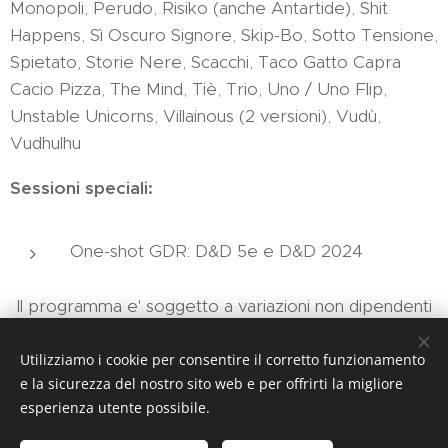
Monopoli, Perudo, Risiko (anche Antartide), Shit
Happens, Sì Oscuro Signore, Skip-Bo, Sotto Tensione,
Spietato, Storie Nere, Scacchi, Taco Gatto Capra
Cacio Pizza, The Mind, Tiè, Trio, Uno / Uno Flip,
Unstable Unicorns, Villainous (2 versioni), Vudù,
Vudhulhu
Sessioni speciali:
One-shot GDR: D&D 5e e D&D 2024
Il programma e' soggetto a variazioni non dipendenti
dall'organizzazione
Utilizziamo i cookie per consentire il corretto funzionamento
e la sicurezza del nostro sito web e per offrirti la migliore
esperienza utente possibile.
Messinacon . Via del Fante 88 - 98168 Messina