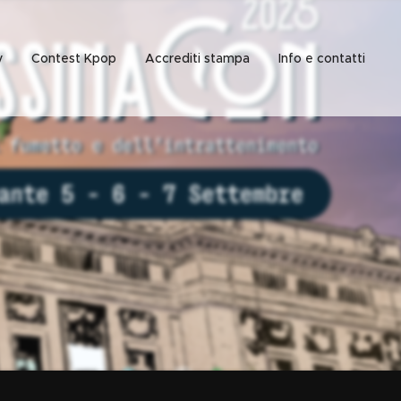
y
Contest Kpop
Accrediti stampa
Info e contatti