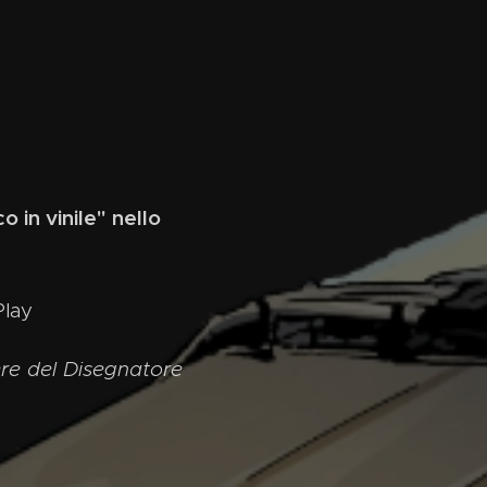
 in vinile" nello
lay
ere del Disegnatore