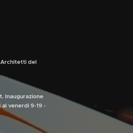
Architetti del
t. Inaugurazione
 al venerdi 9-19 -