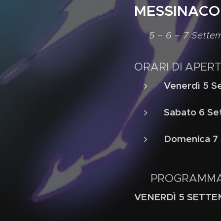
MESSINACON
📍
5 – 6 – 7 Sette
ORARI DI APER
Venerdì 5 S
Sabato 6 S
Domenica 7
📌 PROGRAMMA
VENERDÌ 5 SETT