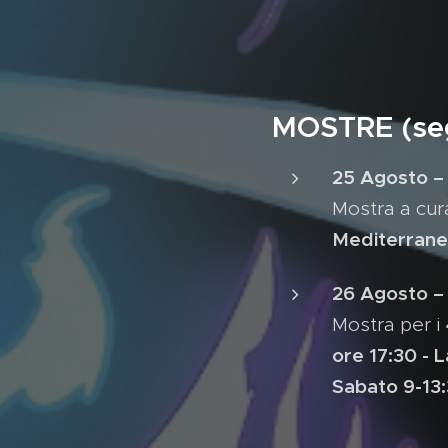
MOSTRE (segu
25 Agosto –
Mostra a cur
Mediterrane
26 Agosto –
Mostra per i
ore 17:30 - 
Sabato 9-13: