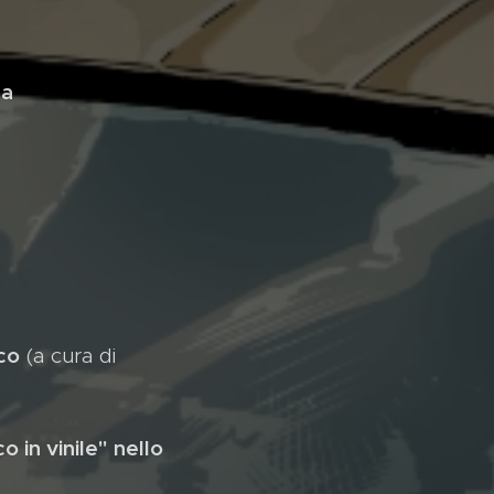
na
co
(a cura di
 in vinile" nello