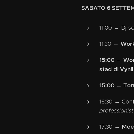
SABATO 6 SETTE
11:00 → Dj se
Work
11:30 →
15:00 → Works
stad di Vyni
15:00 → Tor
16:30 → Con
professionis
Meet
17:30 →