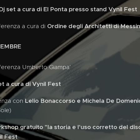
Dj set a cura di El Ponta presso stand Vynil Fest
Ordine degli Architetti di Messi
erenza a cura di
TEMBRE
ferenza Umberto Giampa'
t a cura di Vynil Fest
Lelio Bonaccorso e Michela De Domeni
renza con
Sole)
hop gratuito "la storia e l'uso corretto del disco
il Fest